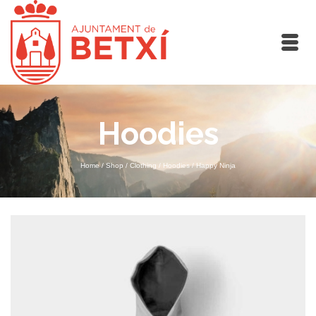
Hoodies
Home
/
Shop
/
Clothing
/
Hoodies
/
Happy Ninja