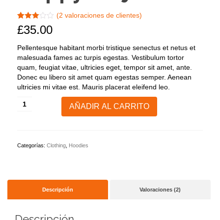
(
2
valoraciones de clientes)
Valorado
2
£
35.00
con
3.00
de
5 en
Pellentesque habitant morbi tristique senectus et netus et
base a
malesuada fames ac turpis egestas. Vestibulum tortor
valoraciones
de
quam, feugiat vitae, ultricies eget, tempor sit amet, ante.
clientes
Donec eu libero sit amet quam egestas semper. Aenean
ultricies mi vitae est. Mauris placerat eleifend leo.
Happy
AÑADIR AL CARRITO
Ninja
cantidad
Categorías:
Clothing
,
Hoodies
Descripción
Valoraciones (2)
Descripción