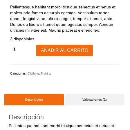
precio
precio
de 5 en
original
actual
base a
Pellentesque habitant morbi tristique senectus et netus et
valoración
era:
es:
malesuada fames ac turpis egestas. Vestibulum tortor
de un
£20.00.
£18.00.
cliente
quam, feugiat vitae, ultricies eget, tempor sit amet, ante.
Donec eu libero sit amet quam egestas semper. Aenean
ultricies mi vitae est. Mauris placerat eleifend leo.
3 disponibles
Woo
AÑADIR AL CARRITO
Logo
cantidad
Categorías:
Clothing
,
T-shirts
Descripción
Valoraciones (1)
Descripción
Pellentesque habitant morbi tristique senectus et netus et