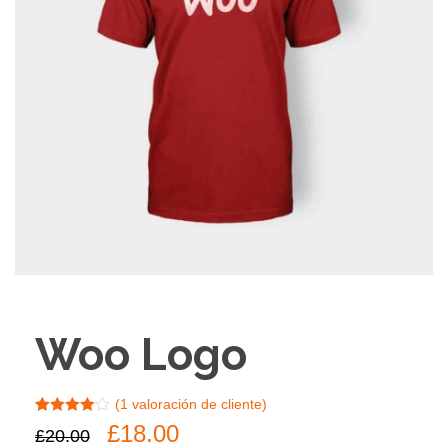
Woo Logo
(
1
valoración de cliente)
Valorado
1
El
El
£
18.00
£
20.00
con
4.00