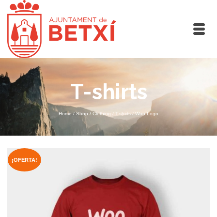
T-shirts
Home
/
Shop
/
Clothing
/
T-shirts
/
Woo Logo
¡OFERTA!