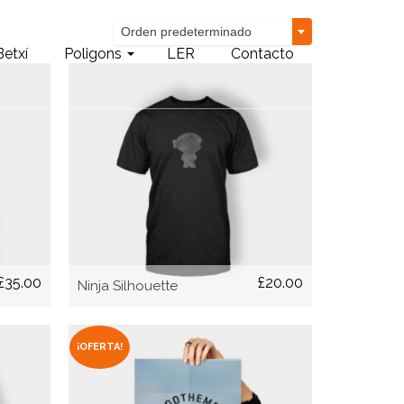
Orden predeterminado
Betxí
Poligons
LER
Contacto
AÑADIR AL CARRITO
£
35.00
£
20.00
Ninja Silhouette
¡OFERTA!