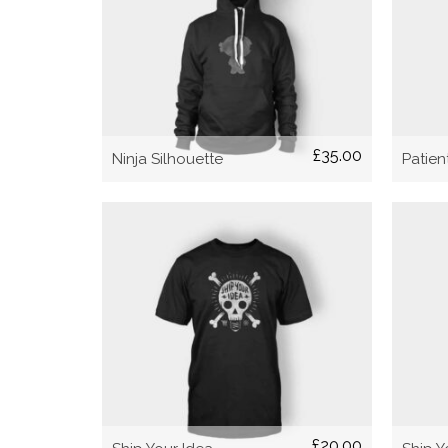
AÑADIR AL CARRITO
£
35.00
Ninja Silhouette
Patien
SELECCIONAR
OPCIONES
£
20.00