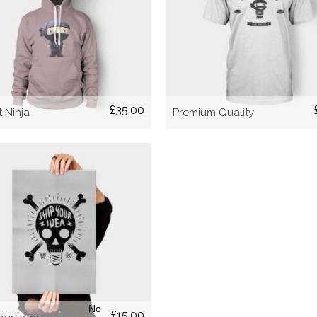
AÑADIR AL CARRITO
AÑADIR AL CARRITO
£
35.00
t Ninja
Premium Quality
AÑADIR AL CARRITO
No
£
15.00