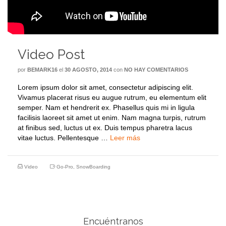
Video Post
por
BEMARK16
el
30 AGOSTO, 2014
con
NO HAY COMENTARIOS
Lorem ipsum dolor sit amet, consectetur adipiscing elit.
Vivamus placerat risus eu augue rutrum, eu elementum elit
semper. Nam et hendrerit ex. Phasellus quis mi in ligula
facilisis laoreet sit amet ut enim. Nam magna turpis, rutrum
at finibus sed, luctus ut ex. Duis tempus pharetra lacus
vitae luctus. Pellentesque …
Leer más
Video
Go-Pro
,
SnowBoarding
Encuéntranos